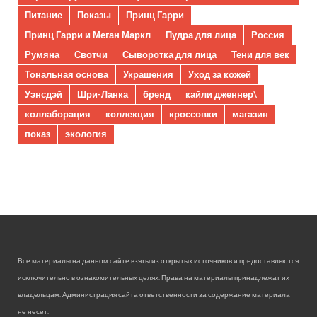
Питание
Показы
Принц Гарри
Принц Гарри и Меган Маркл
Пудра для лица
Россия
Румяна
Свотчи
Сыворотка для лица
Тени для век
Тональная основа
Украшения
Уход за кожей
Уэнсдэй
Шри-Ланка
бренд
кайли дженнер\
коллаборация
коллекция
кроссовки
магазин
показ
экология
Все материалы на данном сайте взяты из открытых источников и предоставляются
исключительно в ознакомительных целях. Права на материалы принадлежат их
владельцам. Администрация сайта ответственности за содержание материала
не несет.