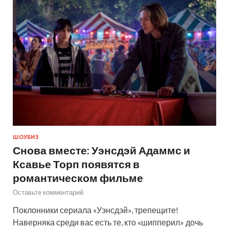
ШОУБИЗ
Снова вместе: Уэнсдэй Адаммс и
Ксавье Торп появятся в
романтическом фильме
Оставьте комментарий
Поклонники сериала «Уэнсдэй», трепещите!
Наверняка среди вас есть те, кто «шипперил» дочь