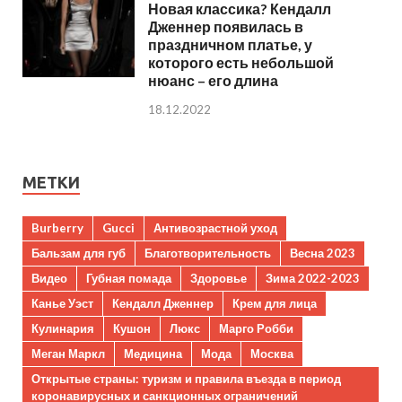
Новая классика? Кендалл
Дженнер появилась в
праздничном платье, у
которого есть небольшой
нюанс – его длина
18.12.2022
МЕТКИ
Burberry
Gucci
Антивозрастной уход
Бальзам для губ
Благотворительность
Весна 2023
Видео
Губная помада
Здоровье
Зима 2022-2023
Канье Уэст
Кендалл Дженнер
Крем для лица
Кулинария
Кушон
Люкс
Марго Робби
Меган Маркл
Медицина
Мода
Москва
Открытые страны: туризм и правила въезда в период
коронавирусных и санкционных ограничений