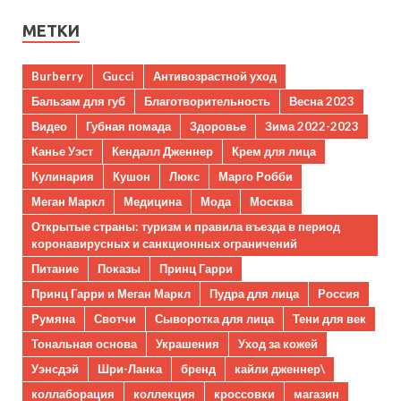
МЕТКИ
Burberry
Gucci
Антивозрастной уход
Бальзам для губ
Благотворительность
Весна 2023
Видео
Губная помада
Здоровье
Зима 2022-2023
Канье Уэст
Кендалл Дженнер
Крем для лица
Кулинария
Кушон
Люкс
Марго Робби
Меган Маркл
Медицина
Мода
Москва
Открытые страны: туризм и правила въезда в период
коронавирусных и санкционных ограничений
Питание
Показы
Принц Гарри
Принц Гарри и Меган Маркл
Пудра для лица
Россия
Румяна
Свотчи
Сыворотка для лица
Тени для век
Тональная основа
Украшения
Уход за кожей
Уэнсдэй
Шри-Ланка
бренд
кайли дженнер\
коллаборация
коллекция
кроссовки
магазин