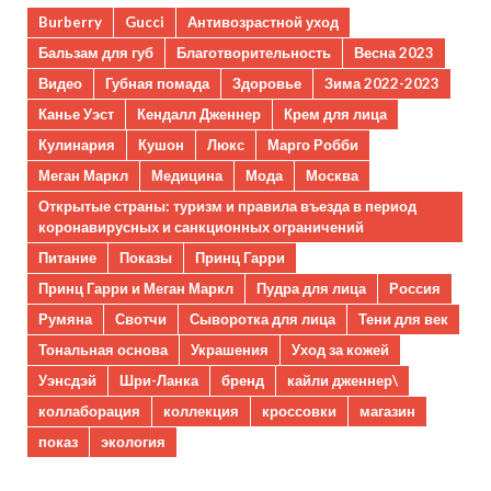
Burberry
Gucci
Антивозрастной уход
Бальзам для губ
Благотворительность
Весна 2023
Видео
Губная помада
Здоровье
Зима 2022-2023
Канье Уэст
Кендалл Дженнер
Крем для лица
Кулинария
Кушон
Люкс
Марго Робби
Меган Маркл
Медицина
Мода
Москва
Открытые страны: туризм и правила въезда в период
коронавирусных и санкционных ограничений
Питание
Показы
Принц Гарри
Принц Гарри и Меган Маркл
Пудра для лица
Россия
Румяна
Свотчи
Сыворотка для лица
Тени для век
Тональная основа
Украшения
Уход за кожей
Уэнсдэй
Шри-Ланка
бренд
кайли дженнер\
коллаборация
коллекция
кроссовки
магазин
показ
экология