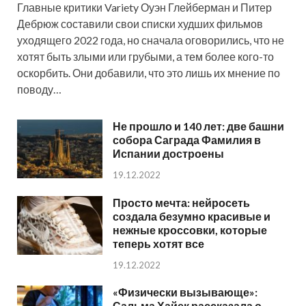
Главные критики Variety Оуэн Глейберман и Питер
Дебрюж составили свои списки худших фильмов
уходящего 2022 года, но сначала оговорились, что не
хотят быть злыми или грубыми, а тем более кого-то
оскорбить. Они добавили, что это лишь их мнение по
поводу…
Не прошло и 140 лет: две башни
собора Саграда Фамилия в
Испании достроены
19.12.2022
Просто мечта: нейросеть
создала безумно красивые и
нежные кроссовки, которые
теперь хотят все
19.12.2022
«Физически вызывающе»:
Сальма Хайек рассказала о