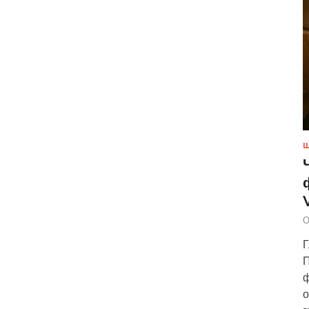
Ш
О
Г
П
ф
о