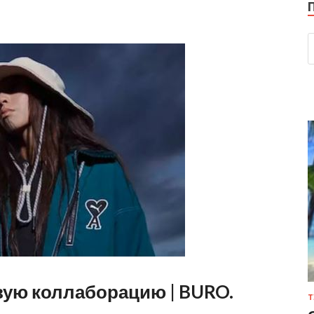
вую коллаборацию | BURO.
Т