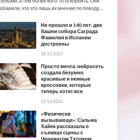
рубыми, а тем более кого-то оскорбить. Они
обавили, что это лишь их мнение по поводу…
Не прошло и 140 лет: две
башни собора Саграда
Фамилия в Испании
достроены
19.12.2022
Просто мечта: нейросеть
создала безумно
красивые и нежные
кроссовки, которые
теперь хотят все
19.12.2022
«Физически
вызывающе»: Сальма
Хайек рассказала о
съемках сцены с
Ченнингом Татумом