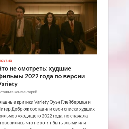
ОУБИЗ
Что не смотреть: худшие
фильмы 2022 года по версии
Variety
ставьте комментарий
лавные критики Variety Оуэн Глейберман и
итер Дебрюж составили свои списки худших
ильмов уходящего 2022 года, но сначала
говорились, что не хотят быть злыми или