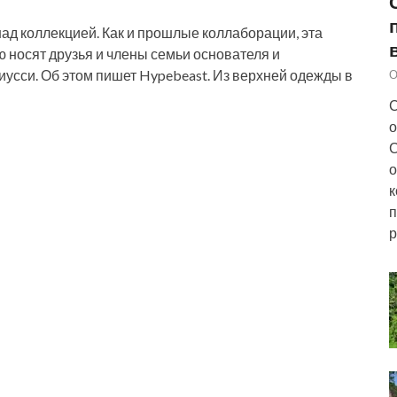
ад коллекцией. Как и прошлые коллаборации, эта
 носят друзья и члены семьи основателя и
усси. Об этом пишет Hypebeast. Из верхней одежды в
О
С
о
С
о
к
п
р