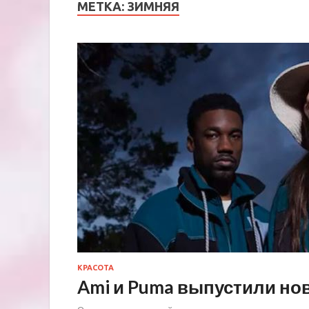
МЕТКА:
ЗИМНЯЯ
КРАСОТА
Ami и Puma выпустили но