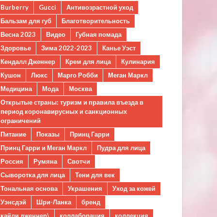
Burberry
Gucci
Антивозрастной уход
Бальзам для губ
Благотворительность
Весна 2023
Видео
Губная помада
Здоровье
Зима 2022-2023
Канье Уэст
Кендалл Дженнер
Крем для лица
Кулинария
Кушон
Люкс
Марго Робби
Меган Маркл
Медицина
Мода
Москва
Открытые страны: туризм и правила въезда в
период коронавирусных и санкционных
ограничений
Питание
Показы
Принц Гарри
Принц Гарри и Меган Маркл
Пудра для лица
Россия
Румяна
Свотчи
Сыворотка для лица
Тени для век
Тональная основа
Украшения
Уход за кожей
Уэнсдэй
Шри-Ланка
бренд
кайли дженнер\
коллаборация
коллекция