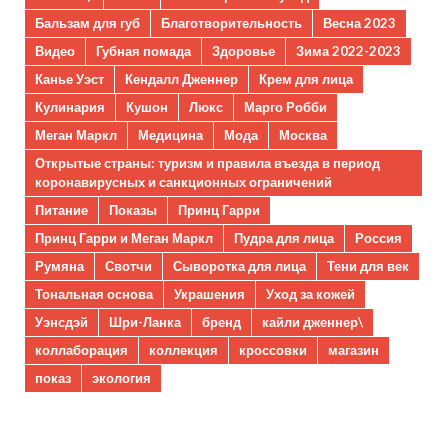
Бальзам для губ
Благотворительность
Весна 2023
Видео
Губная помада
Здоровье
Зима 2022-2023
Канье Уэст
Кендалл Дженнер
Крем для лица
Кулинария
Кушон
Люкс
Марго Робби
Меган Маркл
Медицина
Мода
Москва
Открытые страны: туризм и правила въезда в период
коронавирусных и санкционных ограничений
Питание
Показы
Принц Гарри
Принц Гарри и Меган Маркл
Пудра для лица
Россия
Румяна
Свотчи
Сыворотка для лица
Тени для век
Тональная основа
Украшения
Уход за кожей
Уэнсдэй
Шри-Ланка
бренд
кайли дженнер\
коллаборация
коллекция
кроссовки
магазин
показ
экология