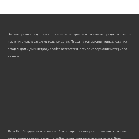
Все материалы на данном сайте взяты из открытых источников и предоставляются
исключительно в ознакомительных целях. Права на материалы принадлежат их
владельцам. Администрация сайта ответственности за содержание материала
не несет.
Если Вы обнаружили на нашем сайте материалы, которые нарушают авторские
права, принадлежащие Вам, Вашей компании или организации, пожалуйста,