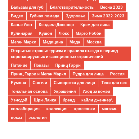
Бальзам для губ
Благотворительность
Весна 2023
Видео
Губная помада
Здоровье
Зима 2022-2023
Канье Уэст
Кендалл Дженнер
Крем для лица
Кулинария
Кушон
Люкс
Марго Робби
Меган Маркл
Медицина
Мода
Москва
Открытые страны: туризм и правила въезда в период
коронавирусных и санкционных ограничений
Питание
Показы
Принц Гарри
Принц Гарри и Меган Маркл
Пудра для лица
Россия
Румяна
Свотчи
Сыворотка для лица
Тени для век
Тональная основа
Украшения
Уход за кожей
Уэнсдэй
Шри-Ланка
бренд
кайли дженнер\
коллаборация
коллекция
кроссовки
магазин
показ
экология