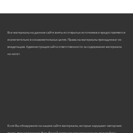
Все материалы на данном сайте взяты из открытых источников и предоставляются
исключительно в ознакомительных целях. Права на материалы принадлежат их
владельцам. Администрация сайта ответственности за содержание материала
не несет.
Если Вы обнаружили на нашем сайте материалы, которые нарушают авторские
права, принадлежащие Вам, Вашей компании или организации, пожалуйста,