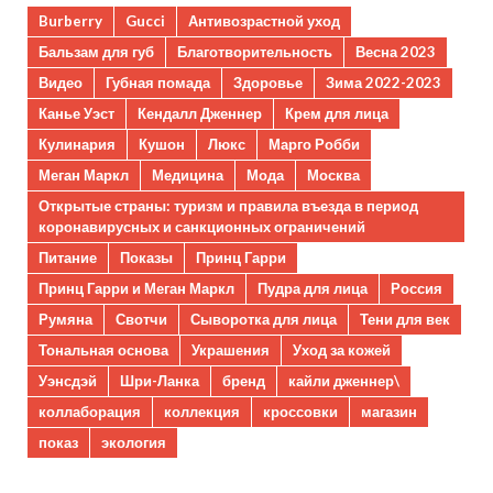
Burberry
Gucci
Антивозрастной уход
Бальзам для губ
Благотворительность
Весна 2023
Видео
Губная помада
Здоровье
Зима 2022-2023
Канье Уэст
Кендалл Дженнер
Крем для лица
Кулинария
Кушон
Люкс
Марго Робби
Меган Маркл
Медицина
Мода
Москва
Открытые страны: туризм и правила въезда в период
коронавирусных и санкционных ограничений
Питание
Показы
Принц Гарри
Принц Гарри и Меган Маркл
Пудра для лица
Россия
Румяна
Свотчи
Сыворотка для лица
Тени для век
Тональная основа
Украшения
Уход за кожей
Уэнсдэй
Шри-Ланка
бренд
кайли дженнер\
коллаборация
коллекция
кроссовки
магазин
показ
экология