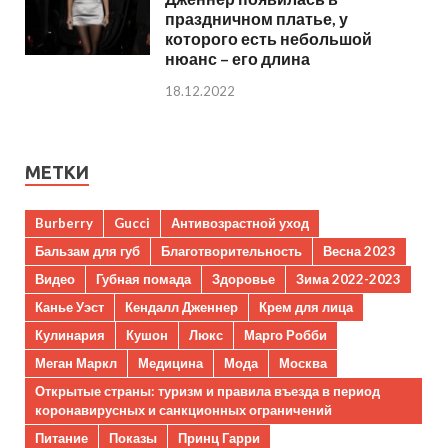
праздничном платье, у
которого есть небольшой
нюанс – его длина
18.12.2022
МЕТКИ
Burberry
Gucci
Антивозрастной уход
Бальзам для губ
Благотворительность
Весна 2023
Видео
Губная помада
Здоровье
Зима 2022-2023
Канье Уэст
Кендалл Дженнер
Крем для лица
Кулинария
Кушон
Люкс
Марго Робби
Меган Маркл
Медицина
Мода
Москва
Открытые страны: туризм и правила въезда в период
коронавирусных и санкционных ограничений
Питание
Показы
Принц Гарри