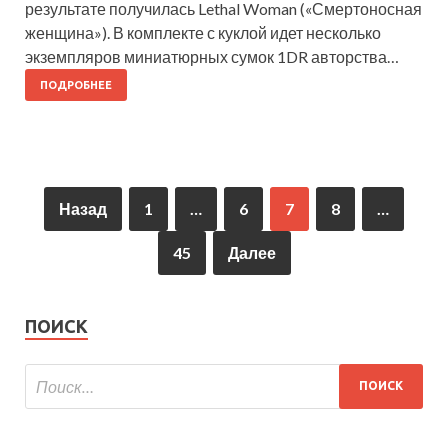
результате получилась Lethal Woman («Смертоносная
женщина»). В комплекте с куклой идет несколько
экземпляров миниатюрных сумок 1DR авторства…
ПОДРОБНЕЕ
Назад
1
…
6
7
8
…
45
Далее
ПОИСК