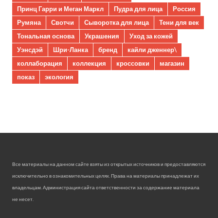
Принц Гарри и Меган Маркл
Пудра для лица
Россия
Румяна
Свотчи
Сыворотка для лица
Тени для век
Тональная основа
Украшения
Уход за кожей
Уэнсдэй
Шри-Ланка
бренд
кайли дженнер\
коллаборация
коллекция
кроссовки
магазин
показ
экология
Все материалы на данном сайте взяты из открытых источников и предоставляются
исключительно в ознакомительных целях. Права на материалы принадлежат их
владельцам. Администрация сайта ответственности за содержание материала
не несет.