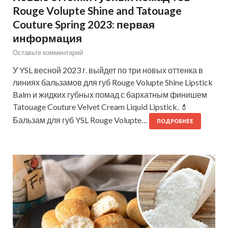
Rouge Volupte Shine and Tatouage
Couture Spring 2023: первая
информация
Оставьте комментарий
У YSL весной 2023 г. выйдет по три новых оттенка в
линиях бальзамов для губ Rouge Volupte Shine Lipstick
Balm и жидких губных помад с бархатным финишем
Tatouage Couture Velvet Cream Liquid Lipstick. 💄
Бальзам для губ YSL Rouge Volupte…
ПОДРОБНЕЕ