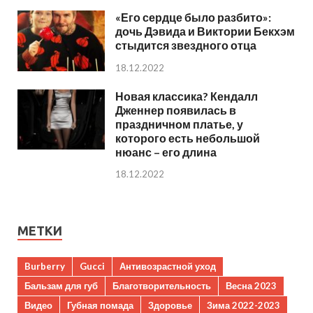
«Его сердце было разбито»:
дочь Дэвида и Виктории Бекхэм
стыдится звездного отца
18.12.2022
Новая классика? Кендалл
Дженнер появилась в
праздничном платье, у
которого есть небольшой
нюанс – его длина
18.12.2022
МЕТКИ
Burberry
Gucci
Антивозрастной уход
Бальзам для губ
Благотворительность
Весна 2023
Видео
Губная помада
Здоровье
Зима 2022-2023