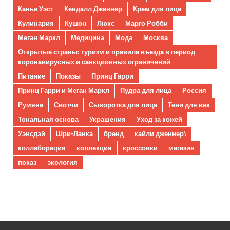
Канье Уэст
Кендалл Дженнер
Крем для лица
Кулинария
Кушон
Люкс
Марго Робби
Меган Маркл
Медицина
Мода
Москва
Открытые страны: туризм и правила въезда в период
коронавирусных и санкционных ограничений
Питание
Показы
Принц Гарри
Принц Гарри и Меган Маркл
Пудра для лица
Россия
Румяна
Свотчи
Сыворотка для лица
Тени для век
Тональная основа
Украшения
Уход за кожей
Уэнсдэй
Шри-Ланка
бренд
кайли дженнер\
коллаборация
коллекция
кроссовки
магазин
показ
экология