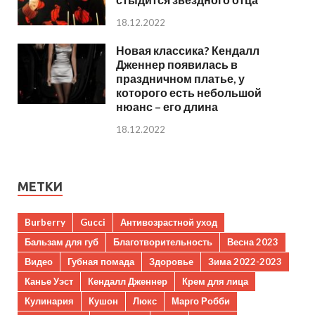
18.12.2022
Новая классика? Кендалл
Дженнер появилась в
праздничном платье, у
которого есть небольшой
нюанс – его длина
18.12.2022
МЕТКИ
Burberry
Gucci
Антивозрастной уход
Бальзам для губ
Благотворительность
Весна 2023
Видео
Губная помада
Здоровье
Зима 2022-2023
Канье Уэст
Кендалл Дженнер
Крем для лица
Кулинария
Кушон
Люкс
Марго Робби