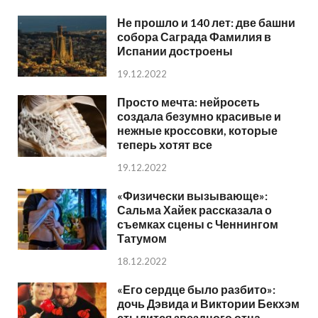
Не прошло и 140 лет: две башни
собора Саграда Фамилия в
Испании достроены
19.12.2022
Просто мечта: нейросеть
создала безумно красивые и
нежные кроссовки, которые
теперь хотят все
19.12.2022
«Физически вызывающе»:
Сальма Хайек рассказала о
съемках сцены с Ченнингом
Татумом
18.12.2022
«Его сердце было разбито»:
дочь Дэвида и Виктории Бекхэм
стыдится звездного отца