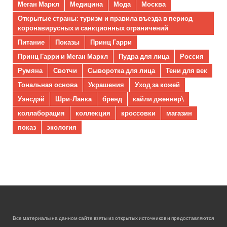
Меган Маркл
Медицина
Мода
Москва
Открытые страны: туризм и правила въезда в период
коронавирусных и санкционных ограничений
Питание
Показы
Принц Гарри
Принц Гарри и Меган Маркл
Пудра для лица
Россия
Румяна
Свотчи
Сыворотка для лица
Тени для век
Тональная основа
Украшения
Уход за кожей
Уэнсдэй
Шри-Ланка
бренд
кайли дженнер\
коллаборация
коллекция
кроссовки
магазин
показ
экология
Все материалы на данном сайте взяты из открытых источников и предоставляются