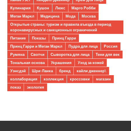
Кулинария
Кушон
Люкс
Марго Робби
Меган Маркл
Медицина
Мода
Москва
Открытые страны: туризм и правила въезда в период
коронавирусных и санкционных ограничений
Питание
Показы
Принц Гарри
Принц Гарри и Меган Маркл
Пудра для лица
Россия
Румяна
Свотчи
Сыворотка для лица
Тени для век
Тональная основа
Украшения
Уход за кожей
Уэнсдэй
Шри-Ланка
бренд
кайли дженнер\
коллаборация
коллекция
кроссовки
магазин
показ
экология