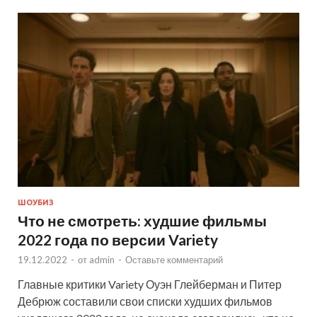
ШОУБИЗ
Что не смотреть: худшие фильмы
2022 года по версии Variety
19.12.2022
-
от
admin
-
Оставьте комментарий
Главные критики Variety Оуэн Глейберман и Питер
Дебрюж составили свои списки худших фильмов