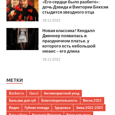
«Его сердце было разбито»:
дочь Дэвида и Виктории Бекхэм
стыдится звездного отца
18.12.2022
Новая классика? Кендалл
Дженнер появилась в
праздничном платье, у
которого есть небольшой
нюанс – его длина
18.12.2022
МЕТКИ
Burberry
Gucci
Антивозрастной уход
Бальзам для губ
Благотворительность
Весна 2023
Видео
Губная помада
Здоровье
Зима 2022-2023
Канье Уэст
Кендалл Дженнер
Крем для лица